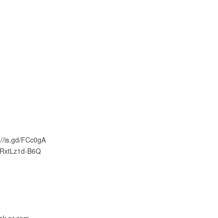
://is.gd/FCc0gA
e/RxtLz1d-B6Q