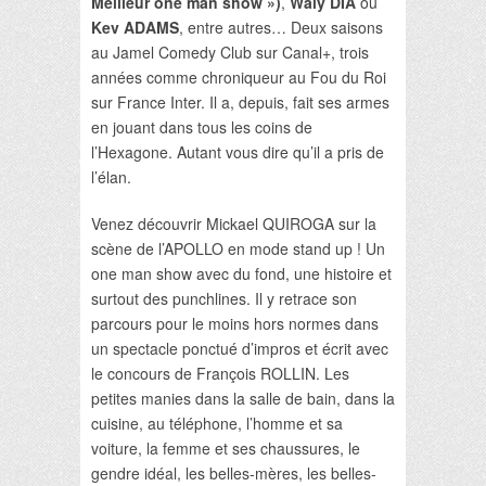
Meilleur one man show »)
,
Waly DIA
ou
Kev ADAMS
, entre autres… Deux saisons
au Jamel Comedy Club sur Canal+, trois
années comme chroniqueur au Fou du Roi
sur France Inter. Il a, depuis, fait ses armes
en jouant dans tous les coins de
l’Hexagone. Autant vous dire qu’il a pris de
l’élan.
Venez découvrir Mickael QUIROGA sur la
scène de l’APOLLO en mode stand up ! Un
one man show avec du fond, une histoire et
surtout des punchlines. Il y retrace son
parcours pour le moins hors normes dans
un spectacle ponctué d’impros et écrit avec
le concours de François ROLLIN. Les
petites manies dans la salle de bain, dans la
cuisine, au téléphone, l’homme et sa
voiture, la femme et ses chaussures, le
gendre idéal, les belles-mères, les belles-