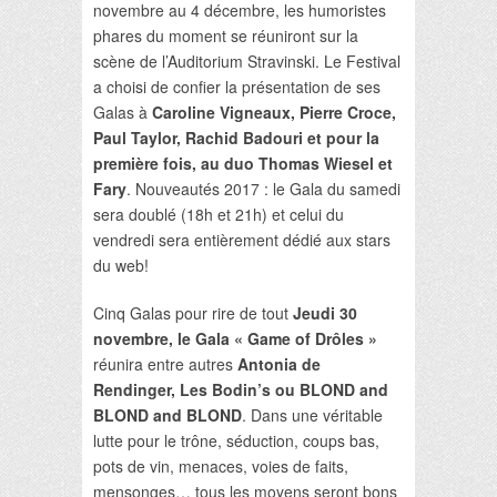
novembre au 4 décembre, les humoristes
phares du moment se réuniront sur la
scène de l’Auditorium Stravinski. Le Festival
a choisi de confier la présentation de ses
Galas à
Caroline Vigneaux, Pierre Croce,
Paul Taylor, Rachid Badouri et pour la
première fois, au duo Thomas Wiesel et
Fary
. Nouveautés 2017 : le Gala du samedi
sera doublé (18h et 21h) et celui du
vendredi sera entièrement dédié aux stars
du web!
Cinq Galas pour rire de tout
Jeudi 30
novembre, le Gala « Game of Drôles »
réunira entre autres
Antonia de
Rendinger, Les Bodin’s ou BLOND and
BLOND and BLOND
. Dans une véritable
lutte pour le trône, séduction, coups bas,
pots de vin, menaces, voies de faits,
mensonges… tous les moyens seront bons