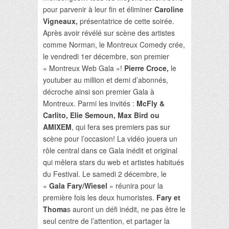
pour parvenir à leur fin et éliminer
Caroline
Vigneaux,
présentatrice de cette soirée.
Après avoir révélé sur scène des artistes
comme Norman, le Montreux Comedy crée,
le vendredi 1er décembre, son premier
« Montreux Web Gala »!
Pierre Croce,
le
youtuber au million et demi d’abonnés,
décroche ainsi son premier Gala à
Montreux. Parmi les invités :
McFly &
Carlito, Elie Semoun, Max Bird ou
AMIXEM
, qui fera ses premiers pas sur
scène pour l’occasion! La vidéo jouera un
rôle central dans ce Gala inédit et original
qui mêlera stars du web et artistes habitués
du Festival. Le samedi 2 décembre, le
«
Gala Fary/Wiesel
» réunira pour la
première fois les deux humoristes.
Fary et
Thoma
s auront un défi inédit, ne pas être le
seul centre de l’attention, et partager la