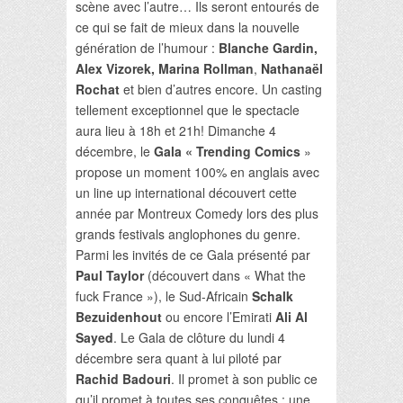
scène avec l’autre… Ils seront entourés de
ce qui se fait de mieux dans la nouvelle
génération de l’humour :
Blanche Gardin,
Alex Vizorek, Marina Rollman
,
Nathanaël
Rochat
et bien d’autres encore. Un casting
tellement exceptionnel que le spectacle
aura lieu à 18h et 21h! Dimanche 4
décembre, le
Gala « Trending Comics
»
propose un moment 100% en anglais avec
un line up international découvert cette
année par Montreux Comedy lors des plus
grands festivals anglophones du genre.
Parmi les invités de ce Gala présenté par
Paul Taylor
(découvert dans « What the
fuck France »), le Sud-Africain
Schalk
Bezuidenhout
ou encore l’Emirati
Ali Al
Sayed
. Le Gala de clôture du lundi 4
décembre sera quant à lui piloté par
Rachid Badouri
. Il promet à son public ce
qu’il promet à toutes ses conquêtes : une