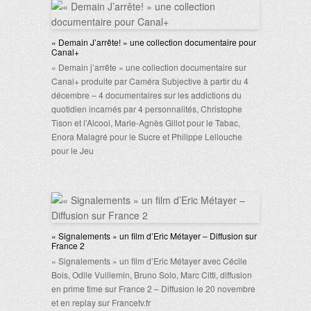
« Demain J’arrête! » une collection documentaire pour
Canal+
« Demain j’arrête » une collection documentaire sur
Canal+ produite par Caméra Subjective à partir du 4
décembre – 4 documentaires sur les addictions du
quotidien incarnés par 4 personnalités, Christophe
Tison et l’Alcool, Marie-Agnès Gillot pour le Tabac,
Enora Malagré pour le Sucre et Philippe Lellouche
pour le Jeu
« Signalements » un film d’Eric Métayer – Diffusion sur
France 2
« Signalements » un film d’Eric Métayer avec Cécile
Bois, Odile Vuillemin, Bruno Solo, Marc Citti, diffusion
en prime time sur France 2 – Diffusion le 20 novembre
et en replay sur Francetv.fr